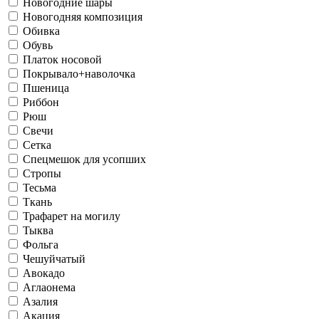
Новогодние шары
Новогодняя композиция
Обивка
Обувь
Платок носовой
Покрывало+наволочка
Пшеница
Риббон
Рюш
Свечи
Сетка
Спецмешок для усопших
Стропы
Тесьма
Ткань
Трафарет на могилу
Тыква
Фольга
Чешуйчатый
Авокадо
Аглаонема
Азалия
Акация