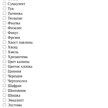
Суккулент
Туя
Тычинка
Тюльпан
Фиалка
Физалис
Фикус
Фрезия
Хвост павлина
Хвощ
Хмель
Хризантема
Цвет калины
Цветок хлопка
Цинния
Черешня
Чертополох
Шафран
Шиповник
Шишка
Эвкалипт
Эустома