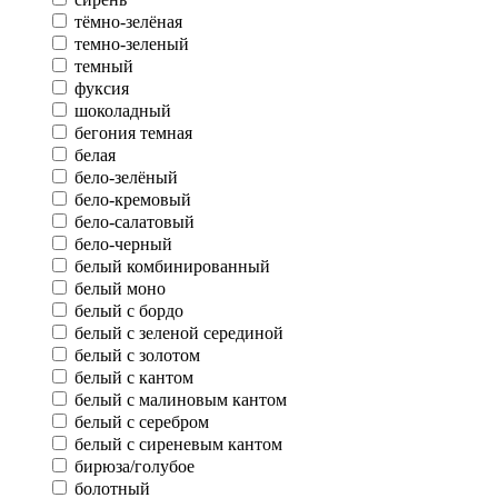
тёмно-зелёная
темно-зеленый
темный
фуксия
шоколадный
бегония темная
белая
бело-зелёный
бело-кремовый
бело-салатовый
бело-черный
белый комбинированный
белый моно
белый с бордо
белый с зеленой серединой
белый с золотом
белый с кантом
белый с малиновым кантом
белый с серебром
белый с сиреневым кантом
бирюза/голубое
болотный