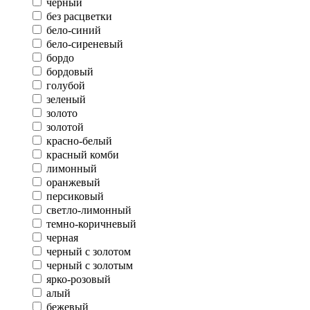
черный
без расцветки
бело-синий
бело-сиреневый
бордо
бордовый
голубой
зеленый
золото
золотой
красно-белый
красный комби
лимонный
оранжевый
персиковый
светло-лимонный
темно-коричневый
черная
черный с золотом
черный с золотым
ярко-розовый
алый
бежевый