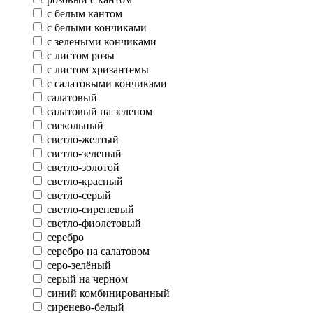
с белым кантом
с белыми кончиками
с зелеными кончиками
с листом розы
с листом хризантемы
с салатовыми кончиками
салатовый
салатовый на зеленом
свекольный
светло-желтый
светло-зеленый
светло-золотой
светло-красный
светло-серый
светло-сиреневый
светло-фиолетовый
серебро
серебро на салатовом
серо-зелёный
серый на черном
синий комбинированный
сиренево-белый