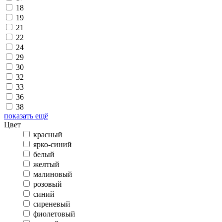
18
19
21
22
24
29
30
32
33
36
38
показать ещё
Цвет
красный
ярко-синий
белый
желтый
малиновый
розовый
синий
сиреневый
фиолетовый