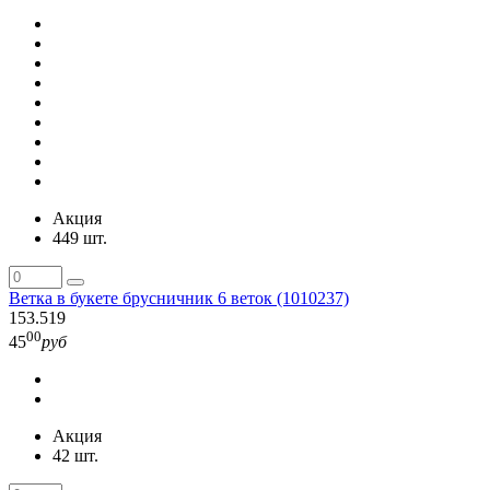
Акция
449 шт.
Ветка в букете брусничник 6 веток (1010237)
153.519
00
45
руб
Акция
42 шт.