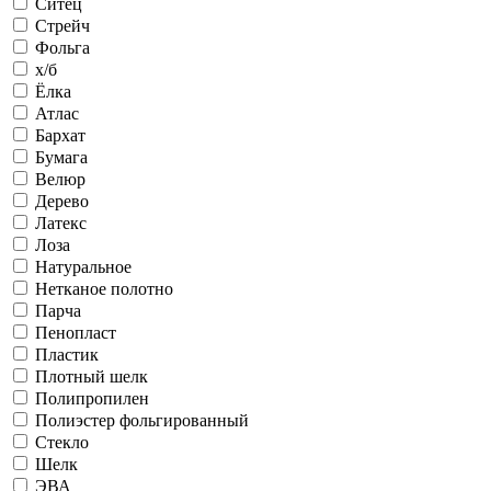
Ситец
Стрейч
Фольга
х/б
Ёлка
Атлас
Бархат
Бумага
Велюр
Дерево
Латекс
Лоза
Натуральное
Нетканое полотно
Парча
Пенопласт
Пластик
Плотный шелк
Полипропилен
Полиэстер фольгированный
Стекло
Шелк
ЭВА