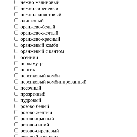
нежно-малиновый
нежно-сиреневый
нежно-фиолетовый
оливковый
оранжево-белый
оранжево-желтый
оранжево-красный
оранжевый комби
оранжевый с кантом
осенний
перламутр
персик
персиковый комби
персиковый комбинированный
песочный
прозрачный
пудровый
розово-белый
розово-желтый
розово-красный
розово-синий
розово-сиреневый
розовый с кантом