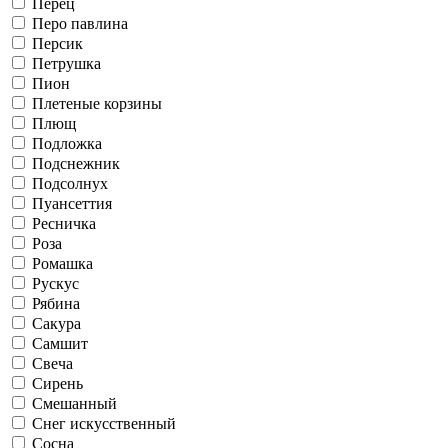
Перец
Перо павлина
Персик
Петрушка
Пион
Плетеные корзины
Плющ
Подложка
Подснежник
Подсолнух
Пуансеттия
Ресничка
Роза
Ромашка
Рускус
Рябина
Сакура
Самшит
Свеча
Сирень
Смешанный
Снег искусственный
Сосна