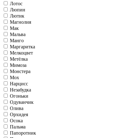
Лотос
Люпин
Лютик
Магнолия
Мак
Мальва
Манго
Маргаритка
Мелкоцвет
Метёлка
Мимоза
Монстера
Мох
Нарцисс
Незабудка
Огоньки
Одуванчик
Олива
Орхидея
Осока
Пальма
Папоротник