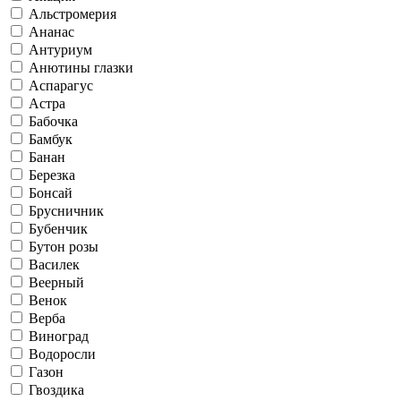
Альстромерия
Ананас
Антуриум
Анютины глазки
Аспарагус
Астра
Бабочка
Бамбук
Банан
Березка
Бонсай
Брусничник
Бубенчик
Бутон розы
Василек
Веерный
Венок
Верба
Виноград
Водоросли
Газон
Гвоздика