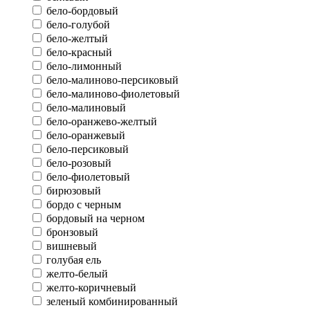
бело-бордовый
бело-голубой
бело-желтый
бело-красный
бело-лимонный
бело-малиново-персиковый
бело-малиново-фиолетовый
бело-малиновый
бело-оранжево-желтый
бело-оранжевый
бело-персиковый
бело-розовый
бело-фиолетовый
бирюзовый
бордо с черным
бордовый на черном
бронзовый
вишневый
голубая ель
желто-белый
желто-коричневый
зеленый комбинированный