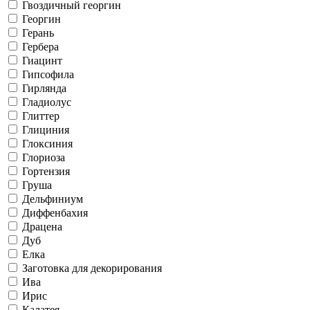
Гвоздичный георгин
Георгин
Герань
Гербера
Гиацинт
Гипсофила
Гирлянда
Гладиолус
Глиттер
Глициния
Глоксиния
Глориоза
Гортензия
Груша
Дельфиниум
Диффенбахия
Драцена
Дуб
Елка
Заготовка для декорирования
Ива
Ирис
Калатея